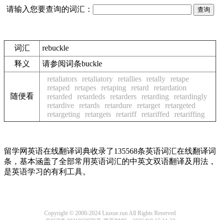
请输入您要查询的词汇：
词汇
rebuckle
释义
请参阅词条buckle
retaliators
retaliatory
retallies
retally
retape
retaped
retapes
retaping
retard
retardation
随便看
retarded
retardeds
retarders
retarding
retardingly
retardive
retards
retardure
retarget
retargeted
retargeting
retargets
retariff
retariffed
retariffing
留学网英语在线翻译词典收录了135568条英语词汇在线翻译词
条，基本涵盖了全部常用英语词汇的中英文双语翻译及用法，
是英语学习的有利工具。
Copyright © 2000-2024 Liuxue.run All Rights Reserved