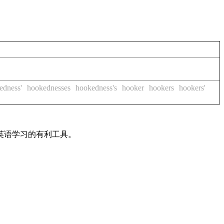
edness'
hookednesses
hookedness's
hooker
hookers
hookers'
英语学习的有利工具。