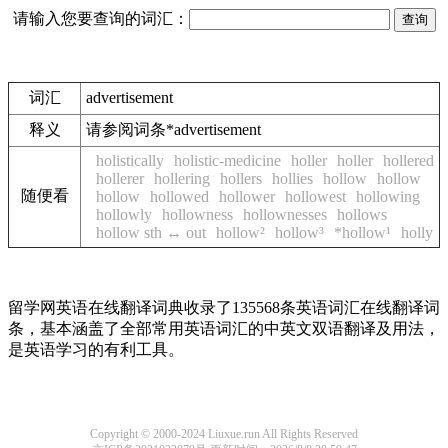
请输入您要查询的词汇：
词汇
advertisement
释义
请参阅词条*advertisement
holistically
holistic-medicine
holler
holler
hollered
hollerer
hollering
hollers
hollies
hollow
hollow
随便看
hollow
hollowed
hollower
hollowest
hollowing
hollowly
hollowness
hollownesses
hollows
hollow sth ↔ out
hollow²
hollow³
*hollow¹
holly
留学网英语在线翻译词典收录了135568条英语词汇在线翻译词
条，基本涵盖了全部常用英语词汇的中英文双语翻译及用法，
是英语学习的有利工具。
Copyright © 2000-2024 Liuxue.run All Rights Reserved