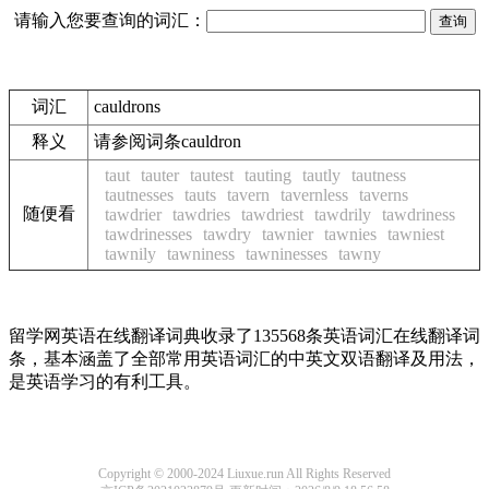
请输入您要查询的词汇：
词汇
cauldrons
释义
请参阅词条cauldron
taut
tauter
tautest
tauting
tautly
tautness
tautnesses
tauts
tavern
tavernless
taverns
随便看
tawdrier
tawdries
tawdriest
tawdrily
tawdriness
tawdrinesses
tawdry
tawnier
tawnies
tawniest
tawnily
tawniness
tawninesses
tawny
留学网英语在线翻译词典收录了135568条英语词汇在线翻译词
条，基本涵盖了全部常用英语词汇的中英文双语翻译及用法，
是英语学习的有利工具。
Copyright © 2000-2024 Liuxue.run All Rights Reserved