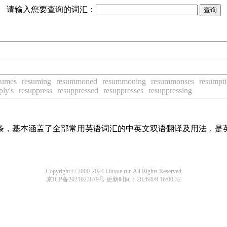
请输入您要查询的词汇：
sumes
resuming
resummoned
resummoning
resummonses
resumpt
ply's
resuppress
resuppressed
resuppresses
resuppressing
译词条，基本涵盖了全部常用英语词汇的中英文双语翻译及用法，是
Copyright © 2000-2024 Liuxue.run All Rights Reserved
京ICP备2021023879号
更新时间：2026/8/9 16:00:32