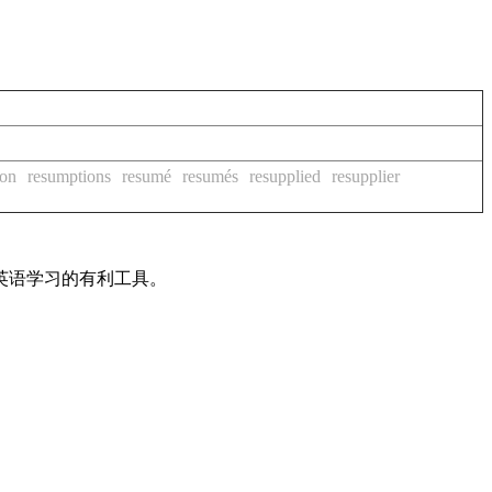
ion
resumptions
resumé
resumés
resupplied
resupplier
英语学习的有利工具。