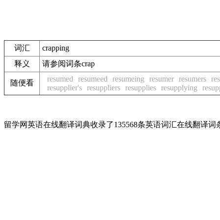
词汇
crapping
释义
请参阅词条crap
resumed
resumeed
resumeing
resumer
resumers
re
随便看
resupplier's
resuppliers
resupplies
resupplying
resup
留学网英语在线翻译词典收录了135568条英语词汇在线翻